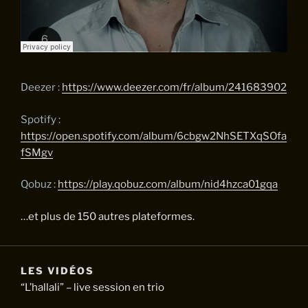
Deezer :
https://www.deezer.com/fr/album/241683902
Spotify :
https://open.spotify.com/album/6cbgw2NhSETXqSOfa
fSMgv
Qobuz :
https://play.qobuz.com/album/nid4hzca01gqa
…et plus de 150 autres plateformes.
LES VIDÉOS
“L’hallali” – live session en trio